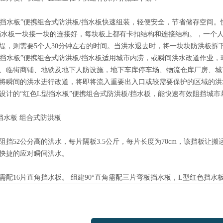
型挡水板”便携组合式防洪板/挡水板快速组装，轻便安全，节省储存空间。
挡水板一块接一块的连接好，每块板上都有卡扣结构和连接结构。，一个人
堤，则需要5个人30分钟左右的时间。当洪水退去时，将一块块防洪板拆
型挡水板”便携组合式防洪板/挡水板适用城市内涝，或瞬间洪水改道作业
、临街商铺、地铁及地下人防设施，地下车库停车场、物流仓库厂房、城
将瞬间的洪水进行改道，将即将流入重要出入口或较需要保护的区域的洪
设计的“红色L型挡水板”便携组合式防洪板/挡水板，能快速有效阻挡城
挡水板 组合式防洪板
阻挡52公分高的洪水，每片隔板3.5公斤，每片长度为70cm，该挡板让
快捷的应对瞬间洪水。
米需配16片直角挡水板。 组建90°直角需配三片弯板挡水板，L型红色挡水