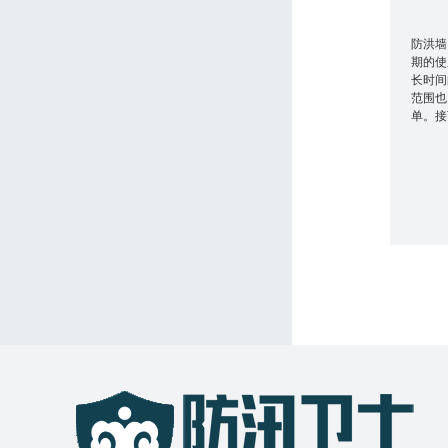
防洪墙
期的使
长时间
范围也
单。接