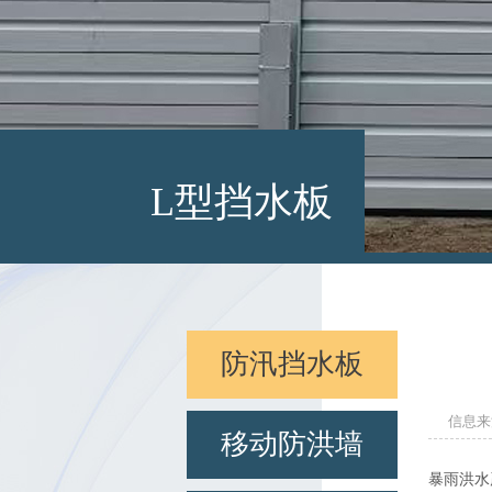
L型挡水板
防汛挡水板
信息来源
移动防洪墙
暴雨洪水