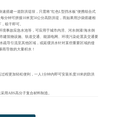
快速搭建一道防洪堤坝，只需将“红色L型挡水板”便携组合式
每分钟可拼接10米宽50公分高防洪堤，而如果用沙袋搭建相
下，晾干即可。
，环境事故应急水池等，可应用于城市内涝、河水倒灌/海水倒
市建筑物设施、轨道交通、能源电网、环境污染处置及交通要
水疏导引流至其他区域，或延缓洪水针对某些重要区域的侵
市暴雨导致的大量积水！
搬运过程更加轻松便利，一人1分钟内即可安装长度10米的防洪
板采用ABS高分子复合材料制造。