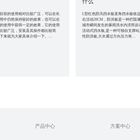
什么
目前的使用相对比较广泛，可以在长
L型红色防汛挡水板直角挡水板收
用中仍然保持较好的效果，也可以在
右活动20CM，防洪板是一种拦阻
的使用中获得一定的效果，它的使用
城市瞬间发生的暴雨洪水内涝而设计
比较广泛，安装及其操作都比较简
活动式挡水板,是一种可独自支撑站
下来就为大家具体介绍一下。....
性防洪板,大水通过方向压力将....
产品中心
方案中心