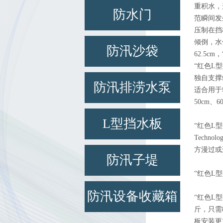
重积水，
防水门
范瞬间发
压制在挡
倾倒，水
防汛沙袋
62.5
“红色L
独自支撑
防汛排涝水泵
适合用于
50cm、6
L型挡水板
“红色L型
Tech
方漫过或
防汛子堤
“红色L
防汛设备收藏箱
“红色L
斤，只需
板安装更