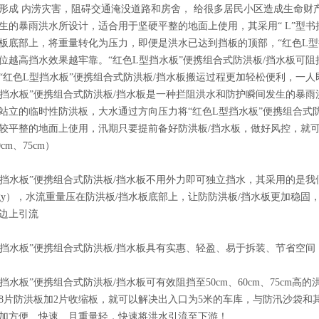
形成 内涝灾害，阻碍交通淹没道路和房舍， 给很多居民小区造成生命财产
生的暴雨洪水所设计，适合用于坚硬平整的地面上使用，其采用“ L”型书
板底部上，将重量转化为压力，即便是洪水已达到挡板的顶部，“红色L型
位越高挡水效果越牢靠。“红色L型挡水板”便携组合式防洪板/挡水板可阻挡
cm，“红色L型挡水板”便携组合式防洪板/挡水板搬运过程更加轻松便利，
型挡水板”便携组合式防洪板/挡水板是一种拦阻洪水和防护瞬间发生的暴
站立的临时性防洪板，大水通过方向压力将“红色L型挡水板”便携组合式
较平整的地面上使用，汛期只要提前备好防洪板/挡水板，做好风控，就
0cm、75cm）
挡水板”便携组合式防洪板/挡水板不用外力即可独立挡水，其采用的是我们书桌上的“
nology），水流重量压在防洪板/挡水板底部上，让防防洪板/挡水板更加
边上引流
型挡水板”便携组合式防洪板/挡水板具有实惠、轻盈、易于拆装、节省空间
型挡水板”便携组合式防洪板/挡水板可有效阻挡至50cm、60cm、75cm高
8片防洪板加2片收缩板，就可以解决出入口为5米的车库，与防汛沙袋和其
加方便、快速、且重量轻，快速将洪水引流至下游！