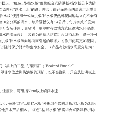
损失。“红色L型挡水板”便携组合式防洪板/挡水板是专为防
挡原理和“以水止水”的设计理念，由迎面来而的滚滚洪水重量
挡水板”便携组合式防洪板/挡水板仍然可稳固地站立而不会有
50公分高的洪水，每片隔板仅有3.4公斤，每片有效长度为
一人即可安装使用，更省时、更即时有效地方式阻绝洪水的侵袭。
雨洪水内涝而设计，装置为便携活动式组合型挡水板，是一种可
防洪板/挡水板压向地面而引起的摩擦力的作用使其更加稳固，
可以随时保护财产和生命安全。（产品有效挡水高度分别为：
L型书挡原理”（“Bookend Pinciple”
稳固，即使水位达到防洪板的顶部，也不会翻到，只会从防洪板上
，速度快、可阻挡50cm以上瞬间水流
的洪水，每块“红色L型挡水板”便携组合式防洪板/挡水板为3.8公
他挡水产品相比，“红色L型挡水板”便携组合式防洪板/挡水