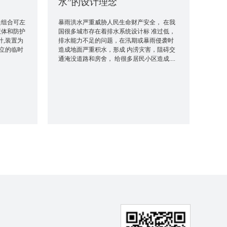
水”的设计理念
边组合可左
暴雨洪水严重威胁人民生命财产安全， 在我
液体和防护
国很多城市存在着排水系统设计标 准过低，
,装置为
排水能力不足的问题，在汛期或暴雨侵袭时
立的临时
造成地面严重积水，形成 内涝灾害，阻碍交
通淹没道路和房舍， 给很多居民小区造成....